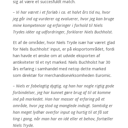
sig at være et succesfuldt match.
– Vi har været i et forløb i ca. et halvt års tid nu, hvor
jeg går ind og vurderer og evaluerer, hvor jeg kan bruge
mine kompetencer og erfaringer i forhold til Niels
Trydes idéer og udfordringer, forklarer Niels Buchholst.
Et af de områder, hvor Niels Tryde især har været glad
for Niels Buchholst’ input, er på eksportområdet, fordi
han havde et ønske om at udvide eksporten af
antikviteter til et nyt marked. Niels Buchholst har 30
års erfaring i samhandel med netop dette marked
som direktør for merchandisevirksomheden Euromic.
– Niels er fabelagtig dygtig, og han har nogle rigtig gode
forbindelser, jeg har kunnet gøre brug af til at komme
ind på markedet. Han har masser af erfaring på et
område, hvor jeg stod og manglede indsigt. Samtidig er
han meget lydhør overfor input og hurtig til at få sat
ting i gang, når man har en idé eller et behov, fortæller
Niels Tryde.