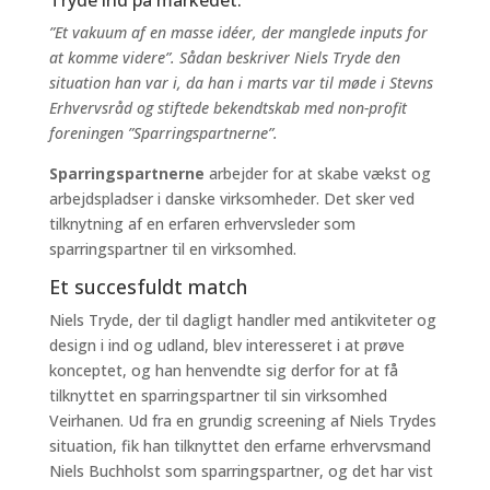
Tryde ind på markedet.
”Et vakuum af en masse idéer, der manglede inputs for
at komme videre”. Sådan beskriver Niels Tryde den
situation han var i, da han i marts var til møde i Stevns
Erhvervsråd og stiftede bekendtskab med non-profit
foreningen ”Sparringspartnerne”.
Sparringspartnerne
arbejder for at skabe vækst og
arbejdspladser i danske virksomheder. Det sker ved
tilknytning af en erfaren erhvervsleder som
sparringspartner til en virksomhed.
Et succesfuldt match
Niels Tryde, der til dagligt handler med antikviteter og
design i ind og udland, blev interesseret i at prøve
konceptet, og han henvendte sig derfor for at få
tilknyttet en sparringspartner til sin virksomhed
Veirhanen. Ud fra en grundig screening af Niels Trydes
situation, fik han tilknyttet den erfarne erhvervsmand
Niels Buchholst som sparringspartner, og det har vist