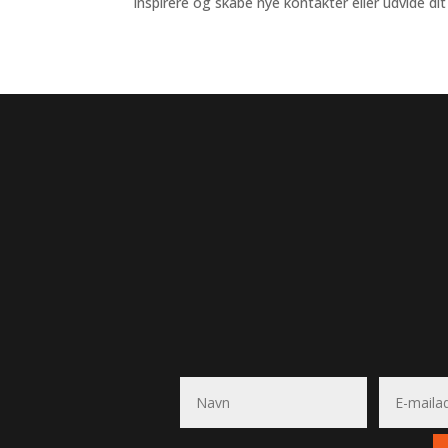
inspirere og skabe nye kontakter eller udvide di
TILMELD DIG VORES NYHEDSBREV
Få nyheder, viden og
info om arrangemen
Vi udkommer ti gange om året.
Udfyld nedenstående formular