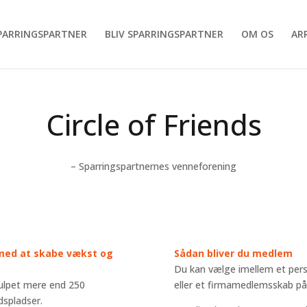
SPARRINGSPARTNER
BLIV SPARRINGSPARTNER
OM OS
AR
Circle of Friends
– Sparringspartnernes venneforening
 med at skabe vækst og
Sådan bliver du medlem
Du kan vælge imellem et pers
ulpet mere end 250
eller et firmamedlemsskab på
spladser.