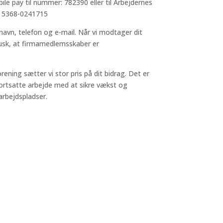
e pay til nummer: 782390 eller til Arbejdernes
 5368-0241715
navn, telefon og e-mail. Når vi modtager dit
 Husk, at firmamedlemsskaber er
ening sætter vi stor pris på dit bidrag. Det er
 fortsatte arbejde med at sikre vækst og
arbejdspladser.