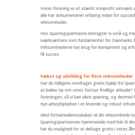
Vores forening er et stærkt nonprofit netværk 
alle har dokumenteret erfaring inden for succesfu
virksomheder.
Hos Sparringspartnerne betragter vi små og m
iværksættere som fundamentet for Danmarks fre
Virksomhederne har brug for kompetent og erfar
få succes.
Vækst og udvikling for flere virksomheder
Har du tidligere modtaget gratis hjælp fra Sparr
at bakke op om vores fortsat frivillige arbejde?
foreningen, så vi kan sikre sparring, og dermed 
nye arbejdspladser i et levende og robust erhverv
Med firmamedlemsskabet vil din virksomheds l
Sparringspartnernes hjemmeside med link til d
har du mulighed for at deltage gratis i vores å