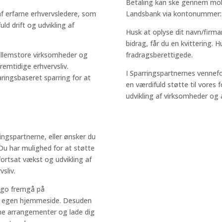
Betaling kan ske gennem mobil
af erfarne erhvervsledere, som
Landsbank via kontonummer:
ld drift og udvikling af
Husk at oplyse dit navn/firma
bidrag, får du en kvittering.
ellemstore virksomheder og
fradragsberettigede.
mtidige erhvervsliv.
I Sparringspartnernes vennefor
ingsbaseret sparring for at
en værdifuld støtte til vores
udvikling af virksomheder og 
ingspartnerne, eller ønsker du
 Du har mulighed for at støtte
fortsat vækst og udvikling af
sliv.
ogo fremgå på
in egen hjemmeside. Desuden
bne arrangementer og lade dig