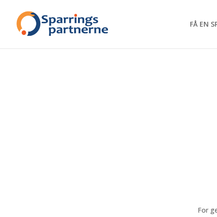
FÅ EN 
For g