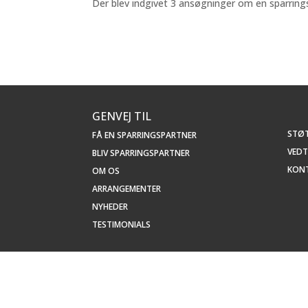
Der blev indgivet 3 ansøgninger om en sparring
GENVEJ TIL
STØT 
FÅ EN SPARRINGSPARTNER
VED
BLIV SPARRINGSPARTNER
KON
OM OS
ARRANGEMENTER
NYHEDER
TESTIMONIALS