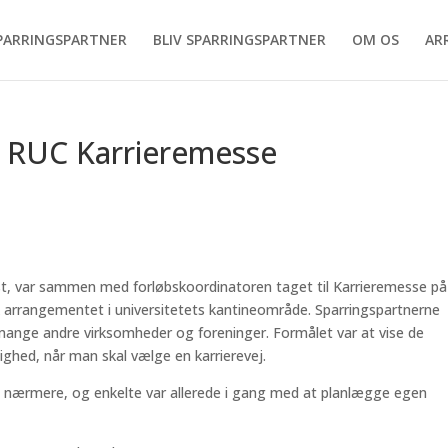
SPARRINGSPARTNER
BLIV SPARRINGSPARTNER
OM OS
AR
å RUC Karrieremesse
st, var sammen med forløbskoordinatoren taget til Karrieremesse på
ik arrangementet i universitetets kantineområde. Sparringspartnerne
dt mange andre virksomheder og foreninger. Formålet var at vise de
ghed, når man skal vælge en karrierevej.
e nærmere, og enkelte var allerede i gang med at planlægge egen