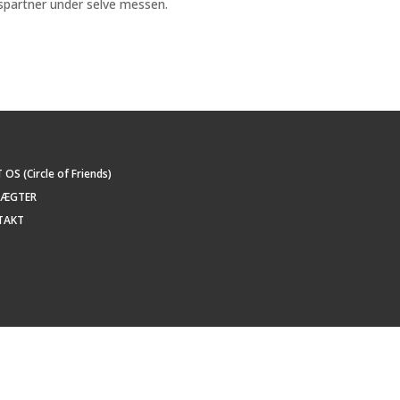
spartner under selve messen.
OS (Circle of Friends)
TÆGTER
TAKT