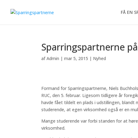
FÅ EN 
Sparringspartnerne p
af
Admin
|
mar 5, 2015
|
Nyhed
Formand for Sparringspartnerne, Niels Buchhol
RUC, den 5. februar. Ligesom tidligere år foreg
havde fået tildelt en plads i udstillingen, blan
studerende, at egen virksomhed også er en muli
Mange studerende var forbi standen for at hør
virksomhed.