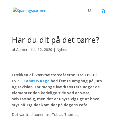
Har du dit på det tørre?
af
Admin
|
feb 12, 2020
|
Nyhed
I rækken af iværksættercafeerne ”Fra CPR til
CVR” i
CAMPUS Køge
bød femte omgang på jura
og revision. For mange iværksættere udgør de
elementer den kedelige side ved at være
selvstændig, men det er uhyre vigtigt at have
styr på. Og det kom der på dagens cafe.
Det var traditionen tro Tobias Thomas,