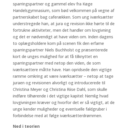
sparringspartner og gammel elev fra Køge
Handelsgymnasium, som bød velkommen på vegne af
partnerskabet bag caferækken. Som ung iværksætter
understregede han, at jura og revision ikke hørte til de
fortrukne aktiviteter, men det handler om lovgivning
og det er nødvendigt at have viden om. Inden dagens
to oplægsholdere kom på scenen fik den erfarne
sparringspartner Niels Buchholst og præsenterede
kort de unges mulighed for at få tilknyttet en
sparringspartner med netop den viden, de som
iværksættere måtte have. Han opridsede den vigtige
ramme omkring at være iværksætter – netop at tage
juraen og revisionen alvorligt og introducerede til
Christina Meyer og Christina Riise Dahl, som skulle
indføre tilhørende i det vigtige kapitel: Nemlig hvad
lovgivningen kræver og hvorfor det er så vigtigt, at de
unge kender muligheder og eventuelle faldgruber i
forbindelse med at følge iværksætterdrømmen.
Ned i teorien