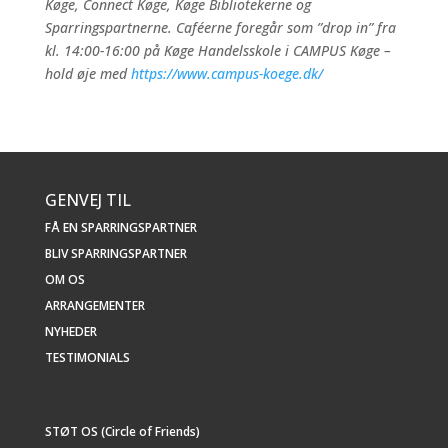
Køge, Connect Køge, Køge Bibliotekerne og
Sparringspartnerne. Caféerne foregår som ”drop in” fra
kl. 14:00-16:00 på Køge Handelsskole i CAMPUS Køge –
hold øje med
https://www.campus-koege.dk/
GENVEJ TIL
FÅ EN SPARRINGSPARTNER
BLIV SPARRINGSPARTNER
OM OS
ARRANGEMENTER
NYHEDER
TESTIMONIALS
STØT OS (Circle of Friends)