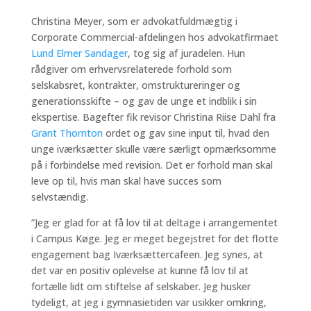
Christina Meyer, som er advokatfuldmægtig i
Corporate Commercial-afdelingen hos advokatfirmaet
Lund Elmer Sandager
, tog sig af juradelen. Hun
rådgiver om erhvervsrelaterede forhold som
selskabsret, kontrakter, omstruktureringer og
generationsskifte – og gav de unge et indblik i sin
ekspertise. Bagefter fik revisor Christina Riise Dahl fra
Grant Thornton
ordet og gav sine input til, hvad den
unge iværksætter skulle være særligt opmærksomme
på i forbindelse med revision. Det er forhold man skal
leve op til, hvis man skal have succes som
selvstændig.
”Jeg er glad for at få lov til at deltage i arrangementet
i Campus Køge. Jeg er meget begejstret for det flotte
engagement bag Iværksættercafeen. Jeg synes, at
det var en positiv oplevelse at kunne få lov til at
fortælle lidt om stiftelse af selskaber. Jeg husker
tydeligt, at jeg i gymnasietiden var usikker omkring,