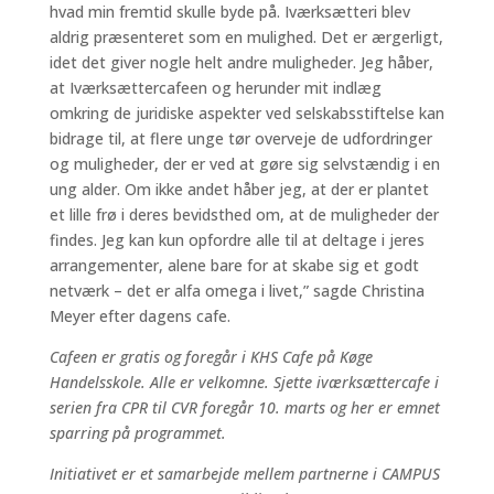
hvad min fremtid skulle byde på. Iværksætteri blev
aldrig præsenteret som en mulighed. Det er ærgerligt,
idet det giver nogle helt andre muligheder. Jeg håber,
at Iværksættercafeen og herunder mit indlæg
omkring de juridiske aspekter ved selskabsstiftelse kan
bidrage til, at flere unge tør overveje de udfordringer
og muligheder, der er ved at gøre sig selvstændig i en
ung alder. Om ikke andet håber jeg, at der er plantet
et lille frø i deres bevidsthed om, at de muligheder der
findes. Jeg kan kun opfordre alle til at deltage i jeres
arrangementer, alene bare for at skabe sig et godt
netværk – det er alfa omega i livet,” sagde Christina
Meyer efter dagens cafe.
Cafeen er gratis og foregår i KHS Cafe på Køge
Handelsskole. Alle er velkomne. Sjette iværksættercafe i
serien fra CPR til CVR foregår 10. marts og her er emnet
sparring på programmet.
Initiativet er et samarbejde mellem partnerne i CAMPUS