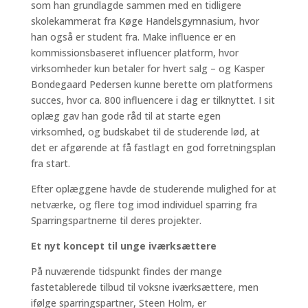
som han grundlagde sammen med en tidligere
skolekammerat fra Køge Handelsgymnasium, hvor
han også er student fra. Make influence er en
kommissionsbaseret influencer platform, hvor
virksomheder kun betaler for hvert salg – og Kasper
Bondegaard Pedersen kunne berette om platformens
succes, hvor ca. 800 influencere i dag er tilknyttet. I sit
oplæg gav han gode råd til at starte egen
virksomhed, og budskabet til de studerende lød, at
det er afgørende at få fastlagt en god forretningsplan
fra start.
Efter oplæggene havde de studerende mulighed for at
netværke, og flere tog imod individuel sparring fra
Sparringspartnerne til deres projekter.
Et nyt koncept til unge iværksættere
På nuværende tidspunkt findes der mange
fastetablerede tilbud til voksne iværksættere, men
ifølge sparringspartner, Steen Holm, er