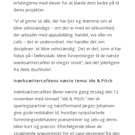
erfaringerne med elever for at klæde dem bedre på til
deres projekter.
”Vi vil gerne se alle, der har lyst og drømme om at
blive selvstændige – om det er med en virksomhed,
der arbejder med appudvikling, handel, vvs eller en
cafe – det er underordnet. Her handler det om
disciplinen ’at blive selvstændig’. Det er det, som vi har
fokus på i fællesskab. Mine forventninger til de næste
iværksættercaféer er meget store”, lød det yderligere
fra Niels Buchholst.
Iværksættercaféens næste tema: Ide & Pitch
Iværksættercaféen åbner næste gang tirsdag den 12.
november med temaet ”Idé & Pitch.” Her vil
sparringspartner og næstformand Jørgen Johansen
give gode redskaber til, hvordan nyopstartede
forretningsindehavere præsenterer sig selv og deres
idéer kort og præcist. Efterfølgende bliver de
studerende præsenteret for et case-eksempel fra den