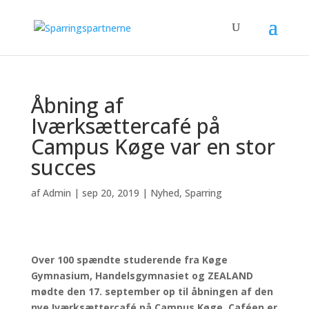
Åbning af
Iværksættercafé på
Campus Køge var en stor
succes
af
Admin
|
sep 20, 2019
|
Nyhed
,
Sparring
Over 100 spændte studerende fra Køge
Gymnasium, Handelsgymnasiet og ZEALAND
mødte den 17. september op til åbningen af den
nye Iværksættercafé på Campus Køge. Caféen er