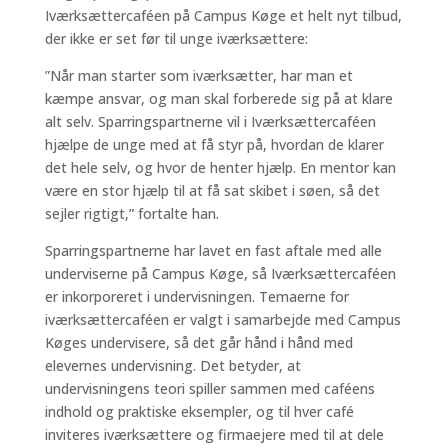
Iværksættercaféen på Campus Køge et helt nyt tilbud,
der ikke er set før til unge iværksættere:
”Når man starter som iværksætter, har man et
kæmpe ansvar, og man skal forberede sig på at klare
alt selv. Sparringspartnerne vil i Iværksættercaféen
hjælpe de unge med at få styr på, hvordan de klarer
det hele selv, og hvor de henter hjælp. En mentor kan
være en stor hjælp til at få sat skibet i søen, så det
sejler rigtigt,” fortalte han.
Sparringspartnerne har lavet en fast aftale med alle
underviserne på Campus Køge, så Iværksættercaféen
er inkorporeret i undervisningen. Temaerne for
iværksættercaféen er valgt i samarbejde med Campus
Køges undervisere, så det går hånd i hånd med
elevernes undervisning. Det betyder, at
undervisningens teori spiller sammen med caféens
indhold og praktiske eksempler, og til hver café
inviteres iværksættere og firmaejere med til at dele