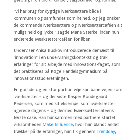
”Vi har brug for dygtige iværksættere både i
kommunen og samfundet som helhed, og jeg ønsker
de kommende iværksættere og Iværksættercaféen alt
muligt held og lykke,” sagde Marie Stærke, inden hun
erklærede Iværksættercaféen for åben.
Underviser Anisa Buskov introducerede dernæst til
”innovation” i en undervisningskontekst og trak
erfaringer for sit arbejde med innovations-faget, som
det praktiseres på Køge Handelsgymnasium på
innovationsstudieretningen.
En god ide og en stor portion vilje kan bane vejen som
iværksætter – og der viste Kasper Bondegaard
Pedersen, som med sit eksempel som iværksætter
agerede dagens – og dermed Iværksættercafeens
første case. Han har sammen med partnere startet
virksomheden
Make Influence
, hvor han blandt andet
trækker på de erfaringer, han fik gennem
Trendday
,