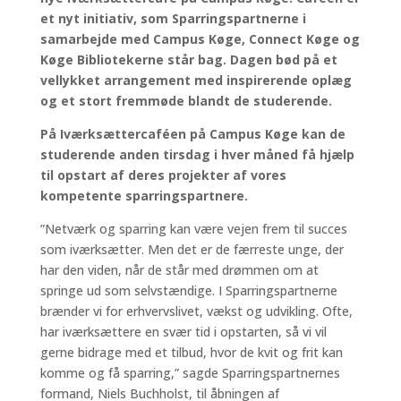
et nyt initiativ, som Sparringspartnerne i
samarbejde med Campus Køge, Connect Køge og
Køge Bibliotekerne står bag. Dagen bød på et
vellykket arrangement med inspirerende oplæg
og et stort fremmøde blandt de studerende.
På Iværksættercaféen på Campus Køge kan de
studerende anden tirsdag i hver måned få hjælp
til opstart af deres projekter af vores
kompetente sparringspartnere.
”Netværk og sparring kan være vejen frem til succes
som iværksætter. Men det er de færreste unge, der
har den viden, når de står med drømmen om at
springe ud som selvstændige. I Sparringspartnerne
brænder vi for erhvervslivet, vækst og udvikling. Ofte,
har iværksættere en svær tid i opstarten, så vi vil
gerne bidrage med et tilbud, hvor de kvit og frit kan
komme og få sparring,” sagde Sparringspartnernes
formand, Niels Buchholst, til åbningen af