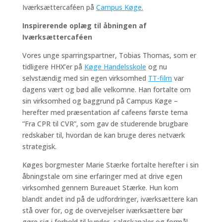
Iværksættercaféen på
Campus Køge.
Inspirerende oplæg til åbningen af
Iværksættercaféen
Vores unge sparringspartner, Tobias Thomas, som er
tidligere HHX’er på
Køge Handelsskole
og nu
selvstændig med sin egen virksomhed
TT-film
var
dagens vært og bød alle velkomne. Han fortalte om
sin virksomhed og baggrund på Campus Køge –
herefter med præsentation af cafeens første tema
”Fra CPR til CVR”, som gav de studerende brugbare
redskaber til, hvordan de kan bruge deres netværk
strategisk.
Køges borgmester Marie Stærke fortalte herefter i sin
åbningstale om sine erfaringer med at drive egen
virksomhed gennem Bureauet Stærke. Hun kom
blandt andet ind på de udfordringer, iværksættere kan
stå over for, og de overvejelser iværksættere bør
gøre sig i forhold til kunder, salgskanaler og formål.