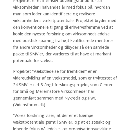
Projektet er et intensivt udviklingsforløb for 25
virksomheder i halvandet år med fokus på, hvordan
man som leder kan identificere og realisere
virksomhedens vækstpotentiale. Projektet bryder med
den konventionelle tilgang til erhvervsfremme ved at
koble den nyeste forskning om virksomhedsledelse
med praktisk sparring fra højt kvalificerede mentorer
fra andre virksomheder og tilbyder så den samlede
pakke til SMV’er, der vurderes til at have et markant
potentiale for vækst.
Projektet ”Vækstledelse for fremtiden” er en
videreudvikling af en vækstmodel, som er tryktestet af
24 SMV’er i et 3-årigt forskningsprojekt, som Center
for Små og Mellemstore Virksomheder har
gennemført sammen med Nykredit og PwC
(Vidensforum.dk).
”Vores forskning viser, at der er et kæmpe
vækstpotentiale gemt i SMV’er, og at et stærkt og
løbende fokus på ledelse- og organisationsudvikling,