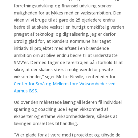
forretningsudvikling og finansiel udvikling styrker
muligheden for at lykkes med en vækstambition. Den
viden vil vi bruge til at gøre de 25 ejerledere endnu
bedre til at skabe vækst i en hurtigt omskiftelig verden
præget af teknologi og digitalisering. Jeg er derfor
utrolig glad for, at Randers Kommune har taget
initiativ til projektet med afsæt i en brændende
ambition om at blive endnu bedre til at understøtte
SMV’er. Dermed tager de førertrøjen på i forhold til at
sikre, at der skabes størst mulig værdi for private
virksomheder,” siger Mette Neville, centerleder for
Center for Små og Mellemstore Virksomheder ved
Aarhus BSS.
Ud over den målrettede læring vil lederen få individuel
sparring og coaching ude i egen virksomhed af
eksperter og erfarne virksomhedsledere, således at
læringen omsættes til handling.
”Vi er glade for at være med i projektet og tilbyde de