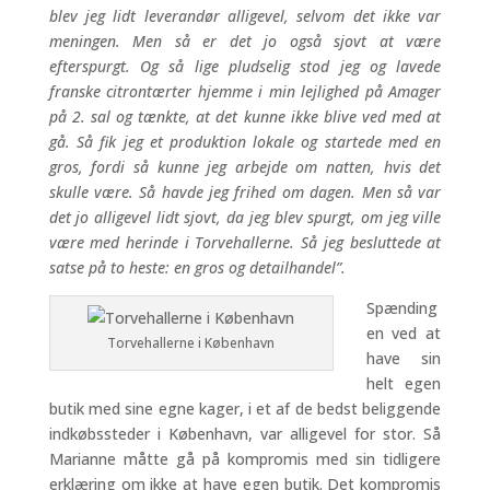
blev jeg lidt leverandør alligevel, selvom det ikke var
meningen. Men så er det jo også sjovt at være
efterspurgt. Og så lige pludselig stod jeg og lavede
franske citrontærter hjemme i min lejlighed på Amager
på 2. sal og tænkte, at det kunne ikke blive ved med at
gå. Så fik jeg et produktion lokale og startede med en
gros, fordi så kunne jeg arbejde om natten, hvis det
skulle være. Så havde jeg frihed om dagen. Men så var
det jo alligevel lidt sjovt, da jeg blev spurgt, om jeg ville
være med herinde i Torvehallerne. Så jeg besluttede at
satse på to heste: en gros og detailhandel”.
Spænding
en ved at
Torvehallerne i København
have sin
helt egen
butik med sine egne kager, i et af de bedst beliggende
indkøbssteder i København, var alligevel for stor. Så
Marianne måtte gå på kompromis med sin tidligere
erklæring om ikke at have egen butik. Det kompromis