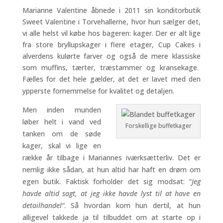
Marianne Valentine åbnede i 2011 sin konditorbutik
Sweet Valentine i Torvehallerne, hvor hun sælger det,
vi alle helst vil købe hos bageren: kager. Der er alt lige
fra store bryllupskager i flere etager, Cup Cakes i
alverdens kulørte farver og også de mere klassiske
som muffins, tærter, træstammer og kransekage.
Fælles for det hele gælder, at det er lavet med den
ypperste fornemmelse for kvalitet og detaljen.
Men inden munden
løber helt i vand ved
Forskellige buffetkager
tanken om de søde
kager, skal vi lige en
række år tilbage i Mariannes iværksætterliv. Det er
nemlig ikke sådan, at hun altid har haft en drøm om
egen butik. Faktisk forholder det sig modsat: ”
Jeg
havde altid sagt, at jeg ikke havde lyst til at have en
detailhandel”
. Så hvordan kom hun dertil, at hun
alligevel takkede ja til tilbuddet om at starte op i