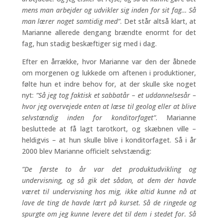
mens man arbejder og udvikler sig inden for sit fag… Så
man lærer noget samtidig med”
. Det står altså klart, at
Marianne allerede dengang brændte enormt for det
fag, hun stadig beskæftiger sig med i dag.
Efter en årrække, hvor Marianne var den der åbnede
om morgenen og lukkede om aftenen i produktioner,
følte hun et indre behov for, at der skulle ske noget
nyt:
”Så jeg tog faktisk et sabbatår – et uddannelsesår –
hvor jeg overvejede enten at læse til geolog eller at blive
selvstændig inden for konditorfaget”
. Marianne
besluttede at få lagt tarotkort, og skæbnen ville –
heldigvis – at hun skulle blive i konditorfaget. Så i år
2000 blev Marianne officielt selvstændig:
”De første to år var det produktudvikling og
undervisning, og så gik det sådan, at dem der havde
været til undervisning hos mig, ikke altid kunne nå at
lave de ting de havde lært på kurset. Så de ringede og
spurgte om jeg kunne levere det til dem i stedet for. Så