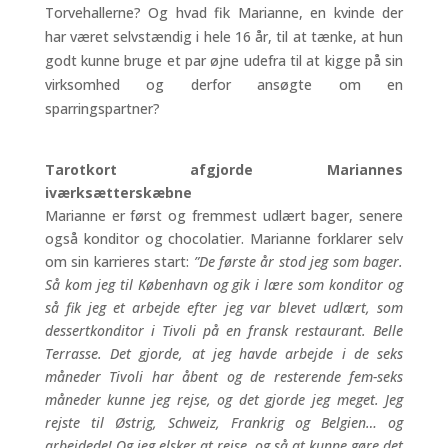
Torvehallerne? Og hvad fik Marianne, en kvinde der
har været selvstændig i hele 16 år, til at tænke, at hun
godt kunne bruge et par øjne udefra til at kigge på sin
virksomhed og derfor ansøgte om en
sparringspartner?
Tarotkort afgjorde Mariannes
iværksætterskæbne
Marianne er først og fremmest udlært bager, senere
også konditor og chocolatier. Marianne forklarer selv
om sin karrieres start:
”De første år stod jeg som bager.
Så kom jeg til København og gik i lære som konditor og
så fik jeg et arbejde efter jeg var blevet udlært, som
dessertkonditor i Tivoli på en fransk restaurant. Belle
Terrasse. Det gjorde, at jeg havde arbejde i de seks
måneder Tivoli har åbent og de resterende fem-seks
måneder kunne jeg rejse, og det gjorde jeg meget. Jeg
rejste til Østrig, Schweiz, Frankrig og Belgien… og
arbejdede! Og jeg elsker at rejse, og så at kunne gøre det