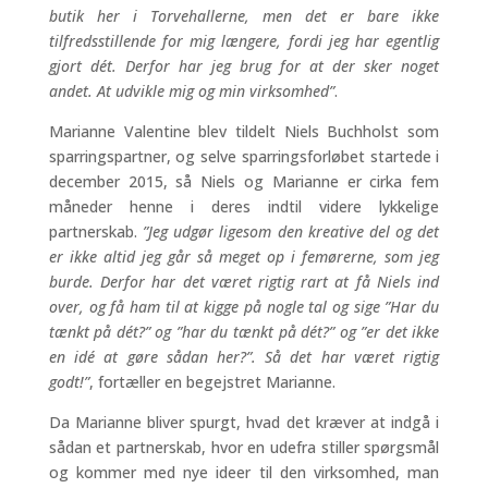
butik her i Torvehallerne, men det er bare ikke
tilfredsstillende for mig længere, fordi jeg har egentlig
gjort dét. Derfor har jeg brug for at der sker noget
andet. At udvikle mig og min virksomhed”
.
Marianne Valentine blev tildelt Niels Buchholst som
sparringspartner, og selve sparringsforløbet startede i
december 2015, så Niels og Marianne er cirka fem
måneder henne i deres indtil videre lykkelige
partnerskab.
”Jeg udgør ligesom den kreative del og det
er ikke altid jeg går så meget op i femørerne, som jeg
burde. Derfor har det været rigtig rart at få Niels ind
over, og få ham til at kigge på nogle tal og sige ”Har du
tænkt på dét?” og ”har du tænkt på dét?” og ”er det ikke
en idé at gøre sådan her?”. Så det har været rigtig
godt!”
, fortæller en begejstret Marianne.
Da Marianne bliver spurgt, hvad det kræver at indgå i
sådan et partnerskab, hvor en udefra stiller spørgsmål
og kommer med nye ideer til den virksomhed, man