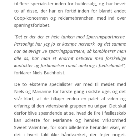
til flere specialister inden for butikssalg, og har hevet
to af disse, der har en fortid inden for blandt andet
Coop-koncernen og reklamebranchen, med ind over
sparringsforløbet.
”Det er det der er hele tanken med Sparringspartnerne.
Personligt har jeg jo et kæmpe netværk, og det samme
har de øvrige 39 sparringspartnere, så kombinerer man
alle os, har man et enormt netværk med forskellige
kontakter og forbindelser rundt omkring i fædrelandet”,
forklarer Niels Buchholst
.
De to eksterne specialister var med til mødet med
Niels og Marianne for første gang i sidste uge, og det
står klart, at de tilføjer endnu en palet af viden og
erfaring til den vidensbank gruppen nu udgør. Det skal
derfor blive spændende at se, hvad de fire i fællesskab
kan udrette for Marianne og hendes virksomhed
Sweet Valentine, for som billederne herunder viser, er
det i hvert fald ikke håndværket, der fejler noget.