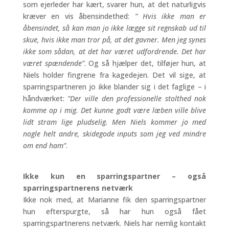
som ejerleder har kært, svarer hun, at det naturligvis
kræver en vis åbensindethed:
”
Hvis ikke man er
åbensindet, så kan man jo ikke lægge sit regnskab ud til
skue, hvis ikke man tror på, at det gavner. Men jeg synes
ikke som sådan, at det har været udfordrende. Det har
været spændende”
. Og så hjælper det, tilføjer hun, at
Niels holder fingrene fra kagedejen. Det vil sige, at
sparringspartneren jo ikke blander sig i det faglige – i
håndværket:
”Der ville den professionelle stolthed nok
komme op i mig. Det kunne godt være læben ville blive
lidt stram lige pludselig. Men Niels kommer jo med
nogle helt andre, skidegode inputs som jeg ved mindre
om end ham”
.
Ikke kun en sparringspartner – også
sparringspartnerens netværk
Ikke nok med, at Marianne fik den sparringspartner
hun efterspurgte, så har hun også fået
sparringspartnerens netværk. Niels har nemlig kontakt