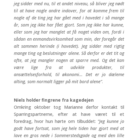
jeg sidder med nu, til et andet niveau, så bliver jeg nødt
til at have nogle andre indover, for at komme frem til
nogle af de ting jeg har gået med i hovedet i så mange
år, som jeg ikke har fået gjort. Som jeg ikke har kunne,
eller som jeg har manglet at få noget viden om, fordi i
sådan en enmandsvirksomhed som min, der foregår det
alt sammen herinde (i hovedet). Jeg sidder med rigtig
mange ting og beslutninger alene. Så derfor er det tit og
ofte, at jeg mangler nogen at sparre med. Og det kan
være lige fra at udvikle produkter, til
ansættelsesforhold, til økonomi… Det er jo dæleme
alting, som normalt ligger på mit bord alene”
.
Niels holder fingrene fra kagedejen
Omkring oktober tog Marianne derfor kontakt til
Sparringspartnerne, efter at have været til et
foredrag, hvor hun hørte om tilbuddet:
”Jeg kunne jo
godt have fortsat, som jeg hele tiden har gjort med at
lave en gros nede i Sommerstedsgade og med den lille